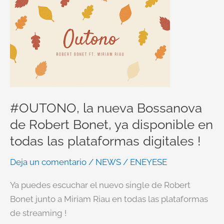
#OUTONO,
la
nueva
Bossanova
de
Robert
Bonet,
ya
#OUTONO, la nueva Bossanova
disponible
de Robert Bonet, ya disponible en
en
todas las plataformas digitales !
todas
las
Deja un comentario
/
NEWS
/
ENEYESE
plataformas
Ya puedes escuchar el nuevo single de Robert
digitales
Bonet junto a Miriam Riau en todas las plataformas
!
de streaming !