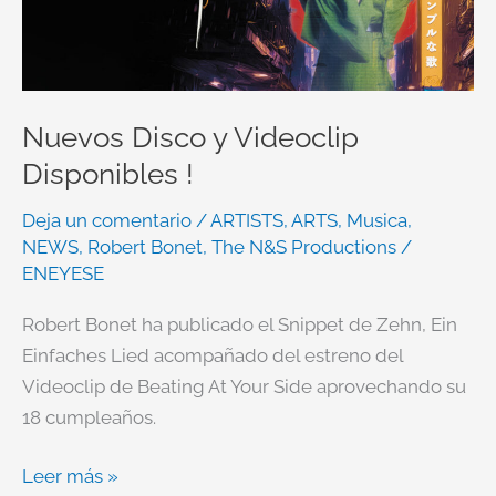
!
Nuevos Disco y Videoclip
Disponibles !
Deja un comentario
/
ARTISTS
,
ARTS
,
Musica
,
NEWS
,
Robert Bonet
,
The N&S Productions
/
ENEYESE
Robert Bonet ha publicado el Snippet de Zehn, Ein
Einfaches Lied acompañado del estreno del
Videoclip de Beating At Your Side aprovechando su
18 cumpleaños.
Leer más »