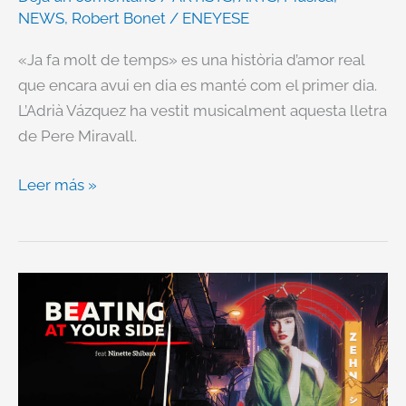
NEWS
,
Robert Bonet
/
ENEYESE
«Ja fa molt de temps» es una història d’amor real
que encara avui en dia es manté com el primer dia.
L’Adrià Vázquez ha vestit musicalment aquesta lletra
de Pere Miravall.
Leer más »
Nuevos
Disco
y
Videoclip
Disponibles