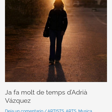
de
temps
d’Adrià
Vázquez
Ja fa molt de temps d’Adrià
Vázquez
Deja un comentario
/
ARTISTS
,
ARTS
,
Musica
,