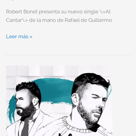
Robert Bonet presenta su nuevo single \»Al
Cantar\» de la mano de Rafael de Guillermo
Leer más »
#delViento
llega,
17
de
FEBRERO
!