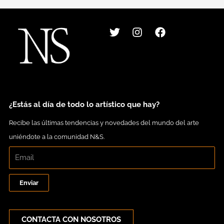
T
I
F
w
n
a
i
s
c
t
t
e
t
a
b
e
g
o
r
r
o
a
k
m
¿Estás al día de todo lo artístico que hay?
Recibe las últimas tendencias y novedades del mundo del arte
uniéndote a la comunidad N&S.
Enviar
CONTACTA CON NOSOTROS