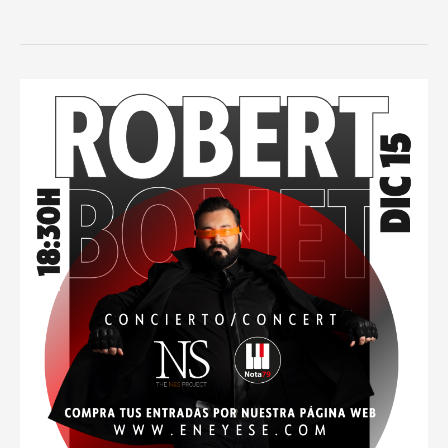
Concert/Presentació
Album
Zehn
de
Robert
Bonet