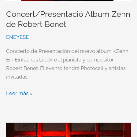
Concert/Presentació Album Zehn
de Robert Bonet
ENEYESE
Concierto de Presentación del nuevo álbum «Zehn,
Ein Einfaches Lied» del pianista y compositor
Robert Bonet. El evento tendrá Photocall y artistas
invitadas.
Leer más »
FRAN
RUIZ