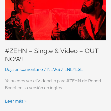
#ZEHN – Single & Video – OUT
NOW!
Deja un comentario
/
NEWS
/
ENEYESE
Ya puedes ver el Videoclip para #ZEHN de Robert
Bonet en su versión en inglés.
Leer más »