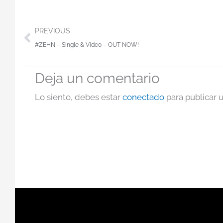
Ant
PREVIOUS
#ZEHN – Single & Video – OUT NOW!
Deja un comentario
Lo siento, debes estar
conectado
para publicar 