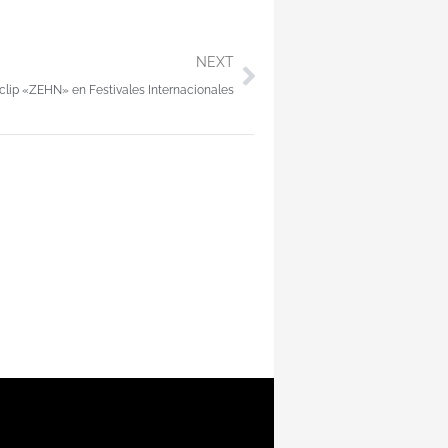
Siguiente
NEXT
eoclip «ZEHN» en Festivales Internacionales