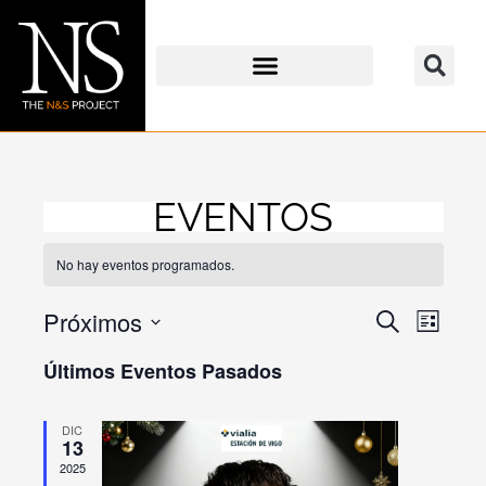
Ir
al
contenido
EVENTOS
No hay eventos programados.
Próximos
Navegación
Buscar
Naveg
Lista
de
de
Selecciona
Últimos Eventos Pasados
búsqueda
vistas
la
y
de
fecha.
DIC
vistas
Evento
13
2025
de