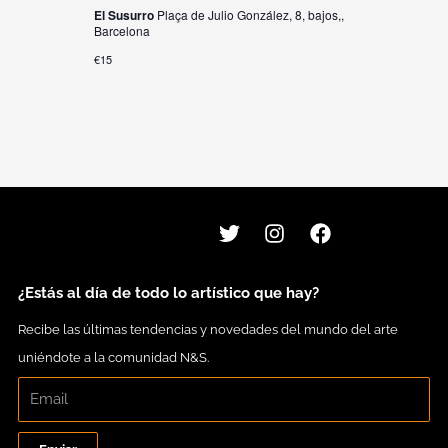
El Susurro
Plaça de Julio González, 8, bajos,,
Barcelona
€15
T
I
F
w
n
a
i
s
c
t
t
e
t
a
b
¿Estás al día de todo lo artístico que hay?
e
g
o
r
r
o
Recibe las últimas tendencias y novedades del mundo del arte
a
k
uniéndote a la comunidad N&S.
m