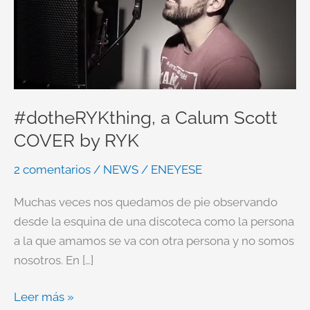
Scott
COVER
by
RYK
#dotheRYKthing, a Calum Scott
COVER by RYK
2 comentarios
/
NEWS
/
ENEYESE
Muchas veces nos quedamos de pie observando
desde la esquina de una discoteca como la persona
a la que amamos se va con otra persona y no somos
nosotros. En […]
Leer más »