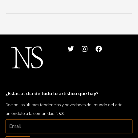
T
I
F
w
n
a
i
s
c
t
t
e
t
a
b
e
g
o
r
r
o
a
k
m
¿Estás al día de todo lo artístico que hay?
Recibe las últimas tendencias y novedades del mundo del arte
uniéndote a la comunidad N&S.