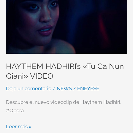
Ca
Nun
Giani»
VIDEO
HAYTHEM HADHIRI’s «Tu Ca Nun
Giani» VIDEO
Deja un comentario
/
NEWS
/
ENEYESE
Descubre el nuevo videoclip de Haythem Hadhiri.
#Opera
Leer más »