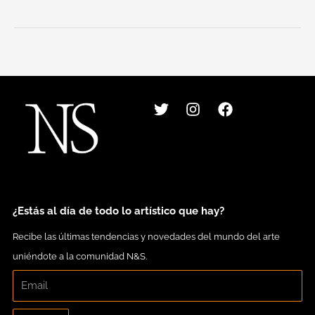
T
I
F
w
n
a
i
s
c
t
t
e
t
a
b
e
g
o
r
r
o
a
k
m
¿Estás al día de todo lo artístico que hay?
Recibe las últimas tendencias y novedades del mundo del arte
uniéndote a la comunidad N&S.