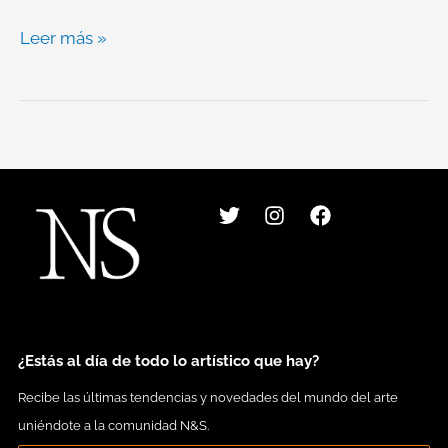
Leer más »
T
I
F
w
n
a
i
s
c
t
t
e
t
a
b
e
g
o
r
r
o
a
k
m
¿Estás al día de todo lo artístico que hay?
Recibe las últimas tendencias y novedades del mundo del arte
uniéndote a la comunidad N&S.