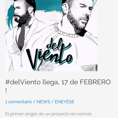
de
FEBRERO
!
#delViento llega, 17 de FEBRERO
!
1 comentario
/
NEWS
/
ENEYESE
El primer single de un proyecto en común.