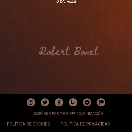
Ver más
Ver más
Ver más
Ver más
Ver más
Ver más
Ver más
Robert Bonet
DISEÑADO POR TAKE OFF COMUNICACIÓN
POLÍTICA DE COOKIES
POLÍTICA DE PRIVACIDAD