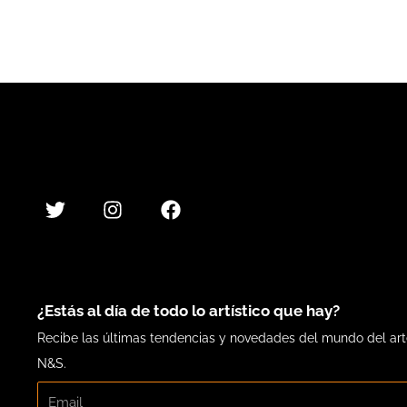
T
I
F
w
n
a
i
s
c
t
t
e
t
a
b
e
g
o
r
r
o
a
k
m
¿Estás al día de todo lo artístico que hay?
Recibe las últimas tendencias y novedades del mundo del ar
N&S.