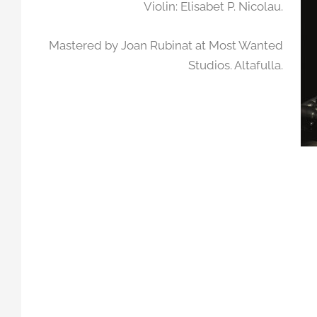
Violin: Elisabet P. Nicolau.
Mastered by Joan Rubinat at Most Wanted
Studios. Altafulla.