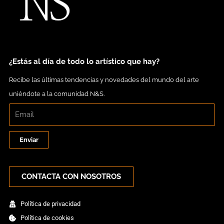
t
t
e
t
a
b
e
g
o
r
r
o
a
k
m
¿Estás al día de todo lo artístico que hay?
Recibe las últimas tendencias y novedades del mundo del arte
uniéndote a la comunidad N&S.
Enviar
CONTACTA CON NOSOTROS
Política de privacidad
Política de cookies