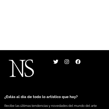
T
I
F
w
n
a
i
s
c
t
t
e
t
a
b
e
g
o
r
r
o
a
k
m
¿Estás al día de todo lo artístico que hay?
Recibe las últimas tendencias y novedades del mundo del arte